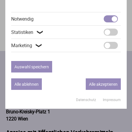
Impressionen
Notwendig
Statistiken
❯
Marketing
❯
Auswahl speichern
Anreise
Alle ablehnen
Alle akzeptieren
Adresse
Datenschutz
Impressum
Austria Center Vienna - Halle X3
Bruno-Kreisky-Platz 1
1220 Wien