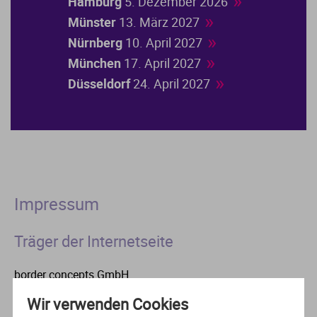
»
Hamburg
5. Dezember 2026
»
Münster
13. März 2027
»
Nürnberg
10. April 2027
»
München
17. April 2027
»
Düsseldorf
24. April 2027
Impressum
Träger der Internetseite
border concepts GmbH
Telefon: 0049 (0)2562.9938 - 0
Wir verwenden Cookies
Fax: 0049 (0)2562.9938 - 10