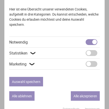
E-Mail:
mail@bo-co.eu
www.bo-co.eu
Hier ist eine Übersicht unserer verwendeten Cookies,
aufgeteilt in drei Kategorien. Du kannst entscheiden, welche
Besucher-/ Postadresse:
Cookies du erlauben möchtest und deine Auswahl
border concepts GmbH
speichern.
Bahnhofstraße 40
48599 Gronau
Germany
Notwendig
Weitere Daten:
Statistiken
❯
Geschäftsführer: Sjaik Djorai, Karel Otte
Marketing
❯
Finanzamt Ahaus
St.Nr. 301/5806/0561
USt-IdNr.: DE 254 600 104
Auswahl speichern
Handelsregister
Amtsgericht Coesfeld, HRB 10682
Alle ablehnen
Alle akzeptieren
Rechtliche Hinweise/
Datenschutz
Impressum