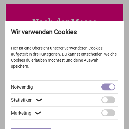
Nach der Messe
Wir verwenden Cookies
... kennst du deine Studienmöglichkeiten und
nächsten Schritte
Hier ist eine Übersicht unserer verwendeten Cookies,
... hast du wichtige Infos zu Bewerbung,
aufgeteilt in drei Kategorien. Du kannst entscheiden, welche
Finanzierung und Studienwahl
Cookies du erlauben möchtest und deine Auswahl
speichern.
... weißt du, welche Fachrichtung und Hochschule
zu dir passt
... bist du durch Expert*innentipps und
Notwendig
persönliche Beratung gut vorbereitet
Statistiken
❯
Marketing
❯