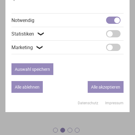
Was unsere
Besucher*innen sagen
Notwendig
Statistiken
❯
“
Marketing
❯
Die Vorträge waren sehr gut und ich fand die
Internationalität der Hochschulen gut.
Auswahl speichern
Leo, 16
Alle ablehnen
Alle akzeptieren
Datenschutz
Impressum