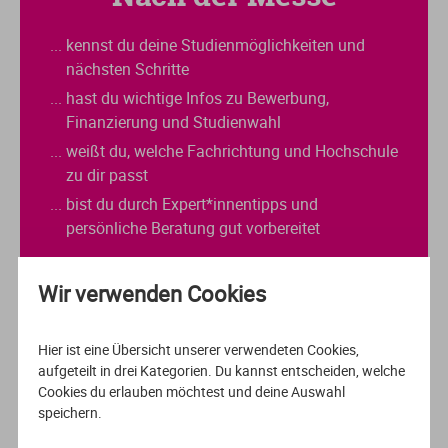
... kennst du deine Studienmöglichkeiten und
nächsten Schritte
... hast du wichtige Infos zu Bewerbung,
Finanzierung und Studienwahl
... weißt du, welche Fachrichtung und Hochschule
zu dir passt
... bist du durch Expert*innentipps und
persönliche Beratung gut vorbereitet
Wir verwenden Cookies
Hier ist eine Übersicht unserer verwendeten Cookies,
aufgeteilt in drei Kategorien. Du kannst entscheiden, welche
Was unsere
Cookies du erlauben möchtest und deine Auswahl
speichern.
Besucher*innen sagen