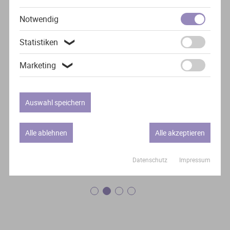
Notwendig
“
Statistiken
❯
Marketing
❯
Die Vorträge waren sehr gut und ich fand die
Internationalität der Hochschulen gut.
Auswahl speichern
Leo, 16
Alle ablehnen
Alle akzeptieren
Datenschutz
Impressum