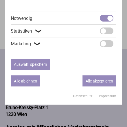
Impressionen
Notwendig
Statistiken
❯
Marketing
❯
Auswahl speichern
Anreise
Alle ablehnen
Alle akzeptieren
Adresse
Datenschutz
Impressum
Austria Center Vienna - Halle X3
Bruno-Kreisky-Platz 1
1220 Wien